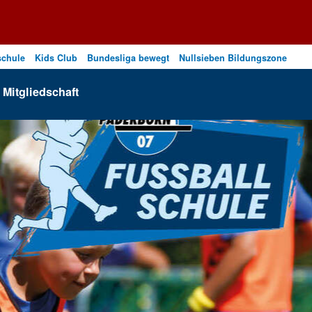
schule
Kids Club
Bundesliga bewegt
Nullsieben Bildungszone
Mitgliedschaft