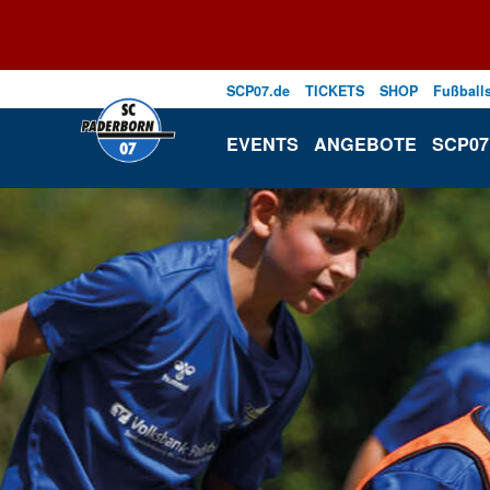
SCP07.de
TICKETS
SHOP
Fußball
EVENTS
ANGEBOTE
SCP07 