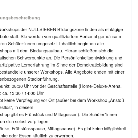
tungsbeschreibung
Workshops der NULLSIEBEN Bildungszone finden als eintägige
ote statt. Sie werden von qualifiziertem Personal gemeinsam
hren Schüler:innen umgesetzt. Inhaltlich beginnen alle
shops mit dem Bindungsaufbau. Hieran schließen sich die
tischen Schwerpunkte an. Die Persönlichkeitsentwicklung und
artizipative Lernerfahrung im Sinne der Demokratiebildung sind
estandteile unserer Workshops. Alle Angebote enden mit einer
enbezogenen Stadionführung.
punkt: 08:30 Uhr vor der Geschäftsstelle (Home-Deluxe-Arena.
 ca. 13:30 / 14:00 Uhr
bt keine Verpflegung vor Ort (außer bei dem Workshop „Anstoß
estlos“, in diesem
hop gibt es Frühstück und Mittagessen). Die Schüler*innen
n sich selbst verpflegen
änke, Frühstückspause, Mittagspause). Es gibt keine Möglichkeit
nke oder Essen käuflich zu erwerben.