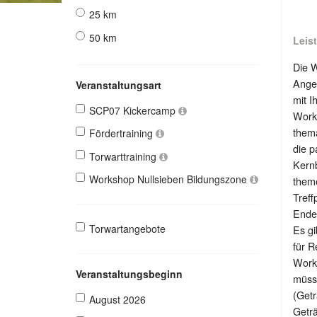
25 km
50 km
Leis
Die 
Angeb
Veranstaltungsart
mit I
SCP07 Kickercamp
Work
thema
Fördertraining
die p
Torwarttraining
Kernb
Workshop Nullsieben Bildungszone
them
Treff
Ende:
Torwartangebote
Es gi
für R
Works
Veranstaltungsbeginn
müsse
(Getr
August 2026
Geträ