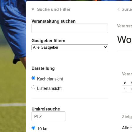
Suche und Filter
zurü
Veranstaltung suchen
Verans
Wor
Gastgeber filtern
Darstellung
Vera
Kachelansicht
#
Listenansicht
1.
Umkreissuche
Ziel
Alter
10 km