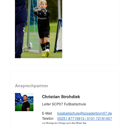
Ansprechpartner
Christian Strohdiek
Leiter SCP07 Fußballschule
E-Mail
fussballschule@scpaderborn07.de
Telefon
05251 87719913 / 0151 72191457
von Montags bis Freitags auch über Whats App