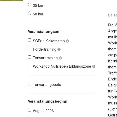
25 km
50 km
Leis
Die 
Angeb
Veranstaltungsart
mit I
SCP07 Kickercamp
Work
thema
Fördertraining
die p
Torwarttraining
Kernb
Workshop Nullsieben Bildungszone
them
Treff
Ende:
Torwartangebote
Es gi
für R
Works
Veranstaltungsbeginn
müsse
(Getr
August 2026
Geträ