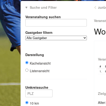
Suche und Filter
zurü
Veranstaltung suchen
Verans
Wor
Gastgeber filtern
Darstellung
Vera
Kachelansicht
#
Listenansicht
1.
Umkreissuche
Ziel
Alter
10 km