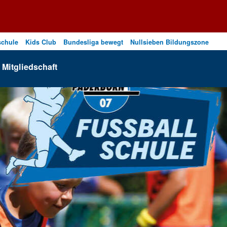
schule
Kids Club
Bundesliga bewegt
Nullsieben Bildungszone
Mitgliedschaft