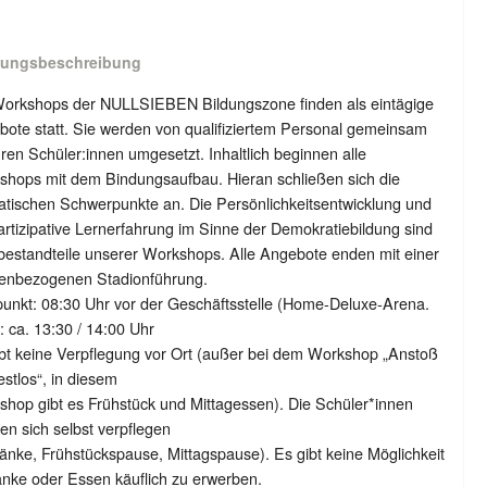
tungsbeschreibung
Workshops der NULLSIEBEN Bildungszone finden als eintägige
ote statt. Sie werden von qualifiziertem Personal gemeinsam
hren Schüler:innen umgesetzt. Inhaltlich beginnen alle
shops mit dem Bindungsaufbau. Hieran schließen sich die
tischen Schwerpunkte an. Die Persönlichkeitsentwicklung und
artizipative Lernerfahrung im Sinne der Demokratiebildung sind
estandteile unserer Workshops. Alle Angebote enden mit einer
enbezogenen Stadionführung.
punkt: 08:30 Uhr vor der Geschäftsstelle (Home-Deluxe-Arena.
 ca. 13:30 / 14:00 Uhr
bt keine Verpflegung vor Ort (außer bei dem Workshop „Anstoß
estlos“, in diesem
hop gibt es Frühstück und Mittagessen). Die Schüler*innen
n sich selbst verpflegen
änke, Frühstückspause, Mittagspause). Es gibt keine Möglichkeit
nke oder Essen käuflich zu erwerben.