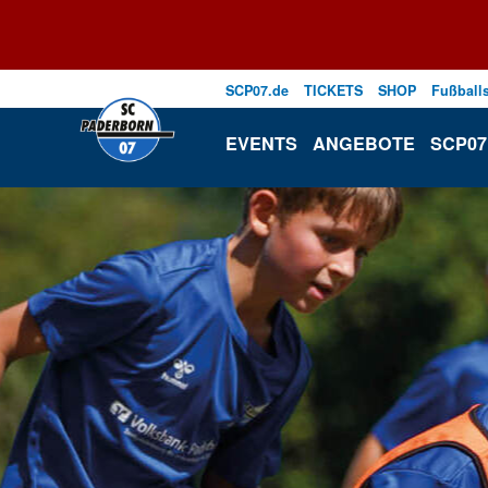
SCP07.de
TICKETS
SHOP
Fußball
EVENTS
ANGEBOTE
SCP07 