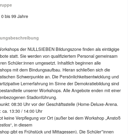
gruppe
: 0 bis 99 Jahre
tungsbeschreibung
Workshops der NULLSIEBEN Bildungszone finden als eintägige
ote statt. Sie werden von qualifiziertem Personal gemeinsam
hren Schüler:innen umgesetzt. Inhaltlich beginnen alle
shops mit dem Bindungsaufbau. Hieran schließen sich die
tischen Schwerpunkte an. Die Persönlichkeitsentwicklung und
artizipative Lernerfahrung im Sinne der Demokratiebildung sind
estandteile unserer Workshops. Alle Angebote enden mit einer
enbezogenen Stadionführung.
punkt: 08:30 Uhr vor der Geschäftsstelle (Home-Deluxe-Arena.
 ca. 13:30 / 14:00 Uhr
bt keine Verpflegung vor Ort (außer bei dem Workshop „Anstoß
estlos“, in diesem
hop gibt es Frühstück und Mittagessen). Die Schüler*innen