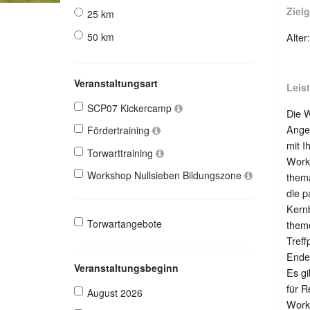
Ziel
25 km
50 km
Alter
Veranstaltungsart
Leis
SCP07 Kickercamp
Die 
Angeb
Fördertraining
mit I
Torwarttraining
Work
Workshop Nullsieben Bildungszone
thema
die p
Kernb
Torwartangebote
them
Treff
Ende:
Veranstaltungsbeginn
Es gi
für R
August 2026
Works