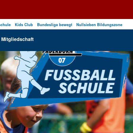
schule
Kids Club
Bundesliga bewegt
Nullsieben Bildungszone
Mitgliedschaft