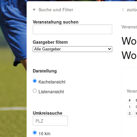
Suche und Filter
zurü
Veranstaltung suchen
Verans
Wor
Gastgeber filtern
Wo
Darstellung
Kachelansicht
Vera
Listenansicht
#
1.
Umkreissuche
2.
10 km