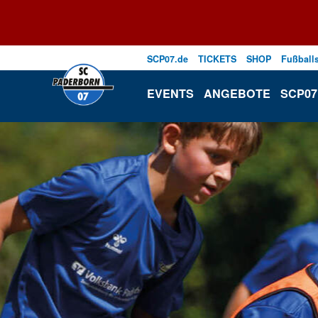
SCP07.de
TICKETS
SHOP
Fußball
EVENTS
ANGEBOTE
SCP07 