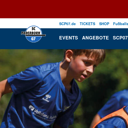
SCP07.de
TICKETS
SHOP
Fußball
EVENTS
ANGEBOTE
SCP07 