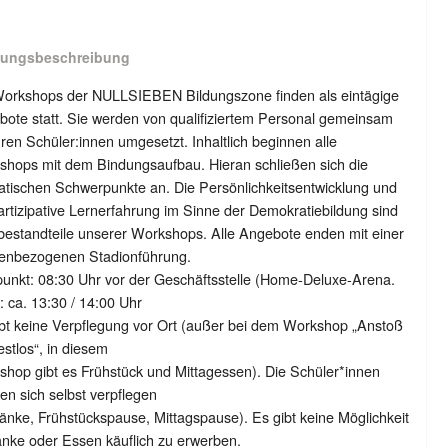
tungsbeschreibung
Workshops der NULLSIEBEN Bildungszone finden als eintägige
ote statt. Sie werden von qualifiziertem Personal gemeinsam
hren Schüler:innen umgesetzt. Inhaltlich beginnen alle
shops mit dem Bindungsaufbau. Hieran schließen sich die
tischen Schwerpunkte an. Die Persönlichkeitsentwicklung und
artizipative Lernerfahrung im Sinne der Demokratiebildung sind
estandteile unserer Workshops. Alle Angebote enden mit einer
enbezogenen Stadionführung.
punkt: 08:30 Uhr vor der Geschäftsstelle (Home-Deluxe-Arena.
 ca. 13:30 / 14:00 Uhr
bt keine Verpflegung vor Ort (außer bei dem Workshop „Anstoß
estlos“, in diesem
hop gibt es Frühstück und Mittagessen). Die Schüler*innen
n sich selbst verpflegen
änke, Frühstückspause, Mittagspause). Es gibt keine Möglichkeit
nke oder Essen käuflich zu erwerben.