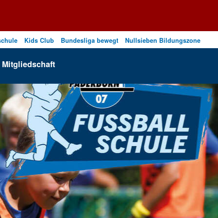
schule
Kids Club
Bundesliga bewegt
Nullsieben Bildungszone
Mitgliedschaft