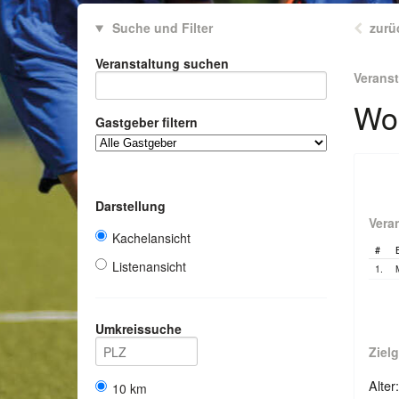
Suche und Filter
zurü
Veranstaltung suchen
Verans
Wor
Gastgeber filtern
Darstellung
Vera
Kachelansicht
#
Listenansicht
1.
Umkreissuche
Ziel
Alter
10 km