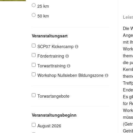
25 km
50 km
Leis
Die 
Angeb
Veranstaltungsart
mit I
SCP07 Kickercamp
Work
thema
Fördertraining
die p
Torwarttraining
Kernb
Workshop Nullsieben Bildungszone
them
Treff
Ende:
Torwartangebote
Es gi
für R
Works
Veranstaltungsbeginn
müsse
(Getr
August 2026
Geträ