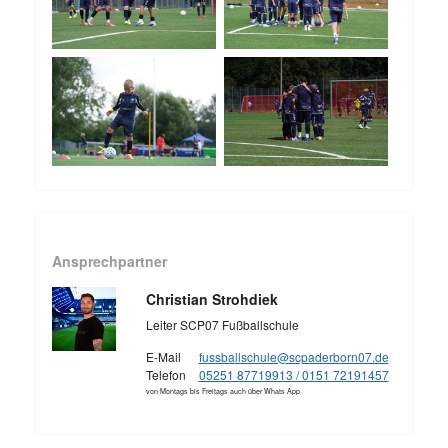
Ansprechpartner
Christian Strohdiek
Leiter SCP07 Fußballschule
E-Mail
fussballschule@scpaderborn07.de
Telefon
05251 87719913 / 0151 72191457
von Montags bis Freitags auch über Whats App