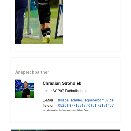
Ansprechpartner
Christian Strohdiek
Leiter SCP07 Fußballschule
E-Mail
fussballschule@scpaderborn07.de
Telefon
05251 87719913 / 0151 72191457
von Montags bis Freitags auch über Whats App