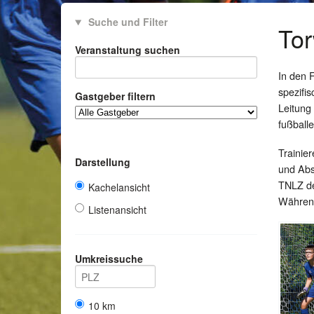
Suche und Filter
Tor
Veranstaltung suchen
In den F
spezifi
Gastgeber filtern
Leitung
fußballe
Trainie
Darstellung
und Absc
TNLZ d
Kachelansicht
Während
Listenansicht
Umkreissuche
10 km