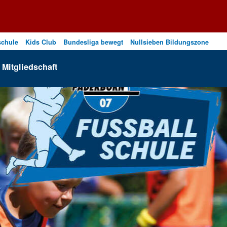
schule
Kids Club
Bundesliga bewegt
Nullsieben Bildungszone
Mitgliedschaft