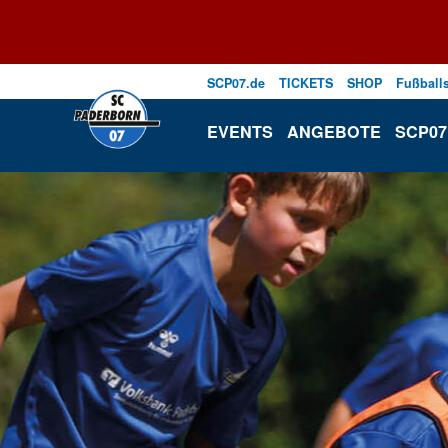
SCP07.de
TICKETS
SHOP
Fußball
EVENTS
ANGEBOTE
SCP07 