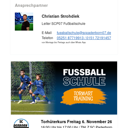
Ansprechpartner
Christian Strohdiek
Leiter SCP07 Fußballschule
E-Mail
fussballschule@scpaderborn07.de
Telefon
05251 87719913 / 0151 72191457
von Montags bis Freitags auch über Whats App
Torhüterkurs Freitag 6. November 26
16:00 Uhr bis 17:00 Uhr / TNLZ SC Paderborn