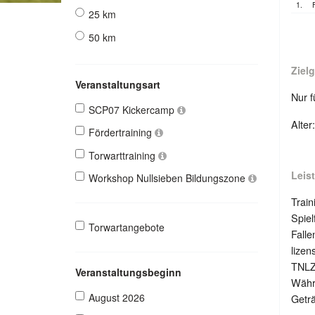
1.
25 km
50 km
Ziel
Veranstaltungsart
Nur f
SCP07 Kickercamp
Alter
Fördertraining
Torwarttraining
Leis
Workshop Nullsieben Bildungszone
Train
Spiel
Torwartangebote
Falle
lizen
TNLZ
Veranstaltungsbeginn
Währe
August 2026
Geträ