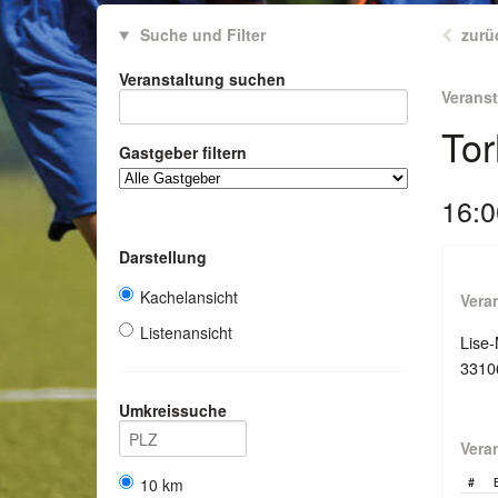
Suche und Filter
zurü
Veranstaltung suchen
Verans
Tor
Gastgeber filtern
16:0
Darstellung
Kachelansicht
Vera
Listenansicht
Lise-
3310
Umkreissuche
Vera
10 km
#