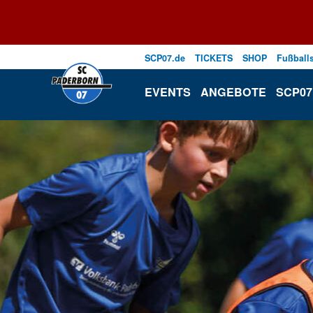
SCP07.de
TICKETS
SHOP
Fußball
EVENTS
ANGEBOTE
SCP07 