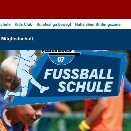
schule
Kids Club
Bundesliga bewegt
Nullsieben Bildungszone
Mitgliedschaft