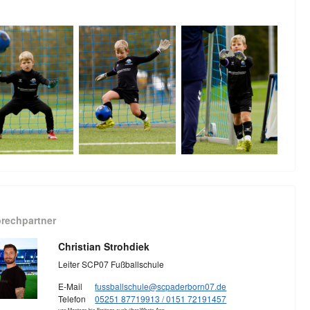
rechpartner
Christian Strohdiek
Leiter SCP07 Fußballschule
E-Mail
fussballschule@scpaderborn07.de
Telefon
05251 87719913 / 0151 72191457
von Montags bis Freitags auch über Whats App