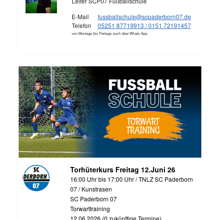
Leiter SCP07 Fußballschule
E-Mail
fussballschule@scpaderborn07.de
Telefon
05251 87719913 / 0151 72191457
von Montags bis Freitags auch über Whats App
Torhüterkurs Freitag 12.Juni 26
16:00 Uhr bis 17:00 Uhr / TNLZ SC Paderborn
07 / Kunstrasen
SC Paderborn 07
Torwarttraining
12.06.2026 (0 zukünftige Termine)